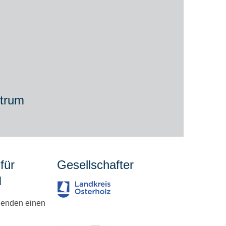
trum
für
Gesellschafter
H
denden einen