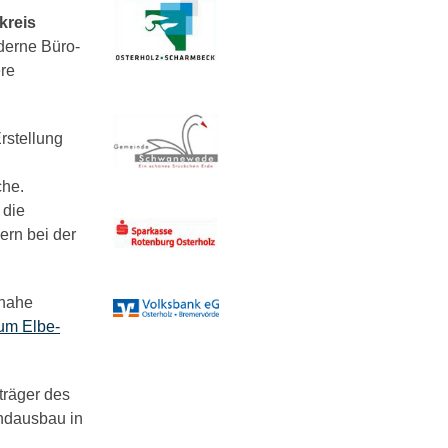
kreis
derne Büro-
ere
rstellung
che.
 die
ern bei der
snahe
rum Elbe-
träger des
andausbau in