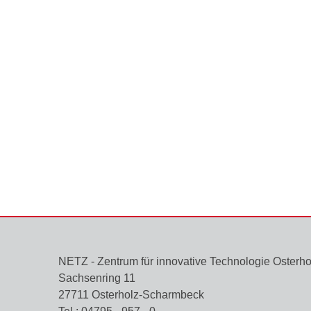
NETZ - Zentrum für innovative Technologie Oster
Sachsenring 11
27711 Osterholz-Scharmbeck